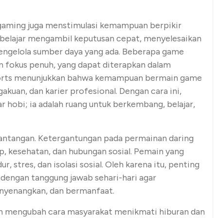
e gaming juga menstimulasi kemampuan berpikir
ain belajar mengambil keputusan cepat, menyelesaikan
mengelola sumber daya yang ada. Beberapa game
an fokus penuh, yang dapat diterapkan dalam
ports menunjukkan bahwa kemampuan bermain game
gakuan, dan karier profesional. Dengan cara ini,
r hobi; ia adalah ruang untuk berkembang, belajar,
tantangan. Ketergantungan pada permainan daring
 kesehatan, dan hubungan sosial. Pemain yang
r, stres, dan isolasi sosial. Oleh karena itu, penting
dengan tanggung jawab sehari-hari agar
nyenangkan, dan bermanfaat.
lah mengubah cara masyarakat menikmati hiburan dan