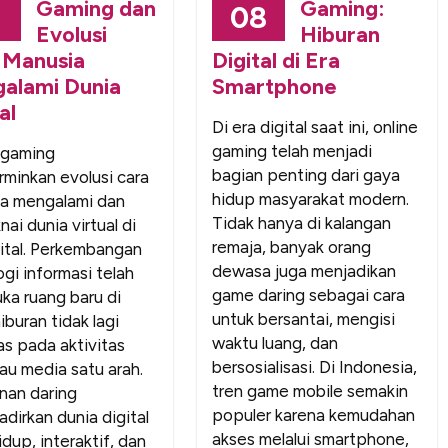
Gaming dan
Gaming:
08
Evolusi
Hiburan
 Manusia
Digital di Era
alami Dunia
Smartphone
al
Di era digital saat ini, online
gaming telah menjadi
 gaming
bagian penting dari gaya
minkan evolusi cara
hidup masyarakat modern.
a mengalami dan
Tidak hanya di kalangan
ai dunia virtual di
remaja, banyak orang
gital. Perkembangan
dewasa juga menjadikan
ogi informasi telah
game daring sebagai cara
a ruang baru di
untuk bersantai, mengisi
iburan tidak lagi
waktu luang, dan
as pada aktivitas
bersosialisasi. Di Indonesia,
tau media satu arah.
tren game mobile semakin
nan daring
populer karena kemudahan
dirkan dunia digital
akses melalui smartphone,
dup, interaktif, dan