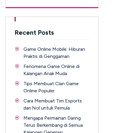
Recent Posts
Game Online Mobile: Hiburan
Praktis di Genggaman
Fenomena Game Online di
Kalangan Anak Muda
Tips Membuat Clan Game
Online Populer
Cara Membuat Tim Esports
dari Nol untuk Pemula
Mengapa Permainan Daring
Terus Berkembang di Semua
Kalangan Generasi