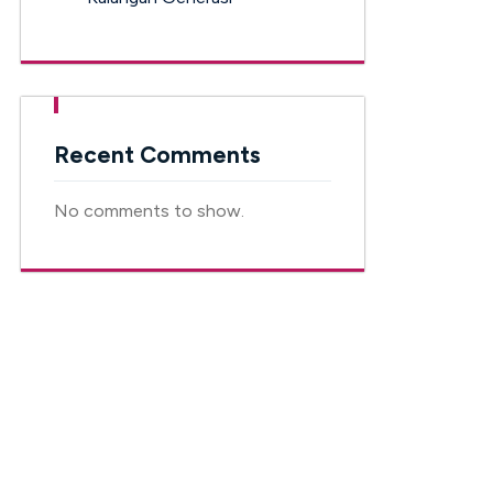
Recent Comments
No comments to show.