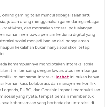
 online gaming telah muncul sebagai salah satu
nesia, jutaan orang menggunakan game daring sebagai
 kreativitas, dan merasakan sensasi petualangan
 permainan membawa pemain ke dunia digital yang
interaksi sosial menjadi bagian dari pengalaman
maupun kekalahan bukan hanya soal skor, tetapi
ri.
pada kemampuannya menciptakan interaksi sosial
 dalam tim, bersaing dengan lawan, atau membangun
miliki minat sama. Interaksi
iosbet
ini bukan hanya
jar komunikasi, kolaborasi, dan manajemen konflik.
le Legends, PUBG, dan Genshin Impact membuktikan
ium sosial yang nyata, tempat pemain membentuk
 rasa kebersamaan yang berbeda dari interaksi di